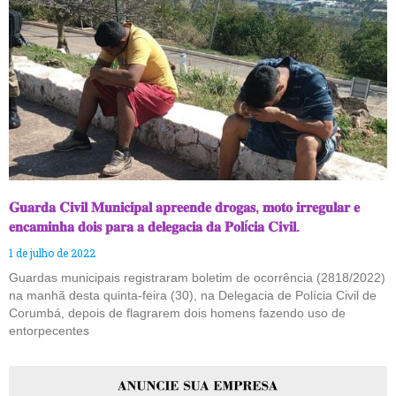
𝐆𝐮𝐚𝐫𝐝𝐚 𝐂𝐢𝐯𝐢𝐥 𝐌𝐮𝐧𝐢𝐜𝐢𝐩𝐚𝐥 𝐚𝐩𝐫𝐞𝐞𝐧𝐝𝐞 𝐝𝐫𝐨𝐠𝐚𝐬, 𝐦𝐨𝐭𝐨 𝐢𝐫𝐫𝐞𝐠𝐮𝐥𝐚𝐫 𝐞
𝐞𝐧𝐜𝐚𝐦𝐢𝐧𝐡𝐚 𝐝𝐨𝐢𝐬 𝐩𝐚𝐫𝐚 𝐚 𝐝𝐞𝐥𝐞𝐠𝐚𝐜𝐢𝐚 𝐝𝐚 𝐏𝐨𝐥í𝐜𝐢𝐚 𝐂𝐢𝐯𝐢𝐥.
1 de julho de 2022
Guardas municipais registraram boletim de ocorrência (2818/2022)
na manhã desta quinta-feira (30), na Delegacia de Polícia Civil de
Corumbá, depois de flagrarem dois homens fazendo uso de
entorpecentes