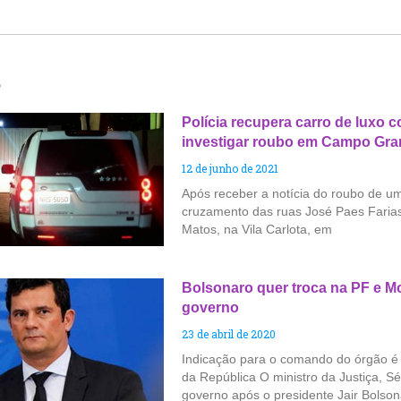
s
Polícia recupera carro de luxo 
investigar roubo em Campo Gr
12 de junho de 2021
Após receber a notícia do roubo de um
cruzamento das ruas José Paes Farias
Matos, na Vila Carlota, em
Bolsonaro quer troca na PF e M
governo
23 de abril de 2020
Indicação para o comando do órgão é 
da República O ministro da Justiça, S
governo após o presidente Jair Bolson