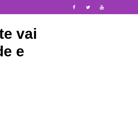
e vai
de e