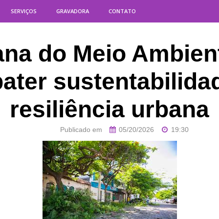
SERVIÇOS
GRAVADORA
CONTATO
na do Meio Ambient
ater sustentabilida
resiliência urbana
Publicado em
05/20/2026
19:30