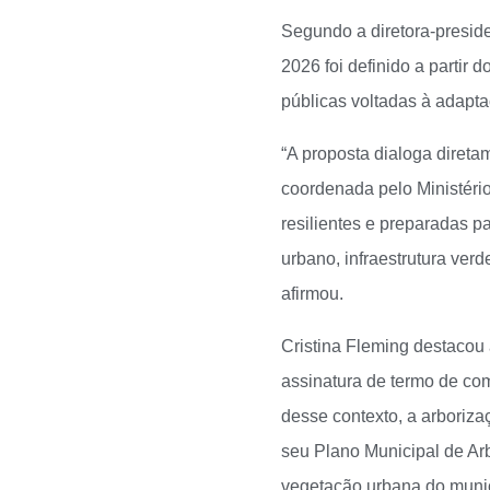
Segundo a diretora-presid
2026 foi definido a partir 
públicas voltadas à adapt
“A proposta dialoga diret
coordenada pelo Ministéri
resilientes e preparadas p
urbano, infraestrutura ver
afirmou.
Cristina Fleming destacou
assinatura de termo de com
desse contexto, a arboriz
seu Plano Municipal de Arb
vegetação urbana do municí