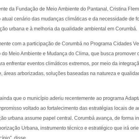
ente da Fundação de Meio Ambiente do Pantanal, Cristina Flem
do atual cenário das mudanças climáticas e da necessidade de fo
ação urbana e à melhoria da qualidade ambiental em Corumbá.
amente com a participação de Corumbá no Programa Cidades Verd
o do Meio Ambiente e Mudança do Clima, que busca promover c
ara enfrentar eventos climáticos extremos, por meio da integra
de, áreas arborizadas, soluções baseadas na natureza e qualida
 ainda que o município aderiu recentemente ao programa Adap
promisso voltado ao fortalecimento das estratégias locais de a
ação urbana assume papel central. Corumbá avança, de forma in
orização Urbana, instrumento técnico e estratégico que irá ori
pio”, disse.