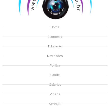
Home
Economia
Educação
Novidades
Política
Saúde
Galerias
Videos
Serviços