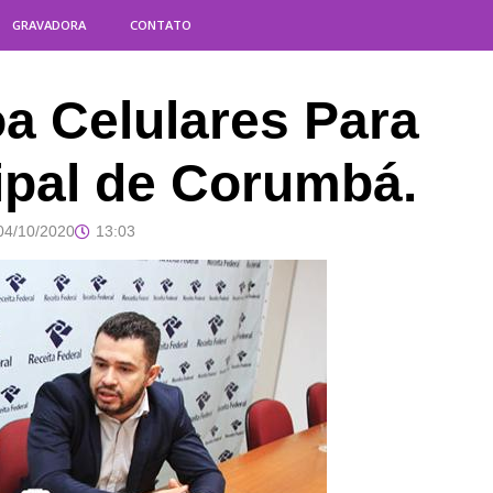
GRAVADORA
CONTATO
oa Celulares Para
cipal de Corumbá.
04/10/2020
13:03