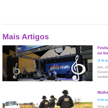
Mais Artigos
Festi
no fo
18 de m
ano, e
Corumb
medida
Mulhe
16 de n
Uma jo