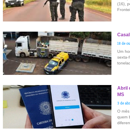
(16), 
Fronte
Casal
18 de o
Um hom
sexta-
tonela
Abril
MS
3 de abr
O mês 
quem b
difere