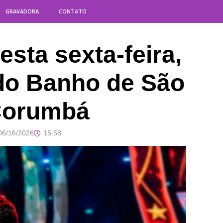
GRAVADORA
CONTATO
sta sexta-feira,
l do Banho de São
Corumbá
06/16/2026
15:58