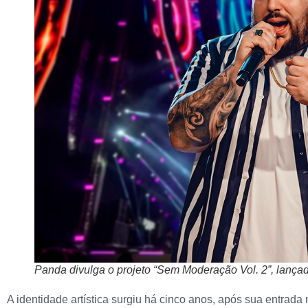
Panda divulga o projeto “Sem Moderação Vol. 2”, lanç
A identidade artística surgiu há cinco anos, após sua entrada