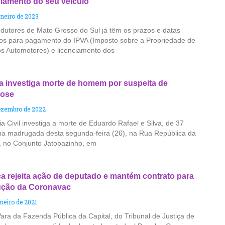
ciamento do seu veículo
aneiro de 2023
dutores de Mato Grosso do Sul já têm os prazos e datas
dos para pagamento do IPVA (Imposto sobre a Propriedade de
os Automotores) e licenciamento dos
ia investiga morte de homem por suspeita de
dose
ezembro de 2022
ia Civil investiga a morte de Eduardo Rafael e Silva, de 37
na madrugada desta segunda-feira (26), na Rua República da
a, no Conjunto Jatobazinho, em
ça rejeita ação de deputado e mantém contrato para
ção da Coronavac
aneiro de 2021
Vara da Fazenda Pública da Capital, do Tribunal de Justiça de