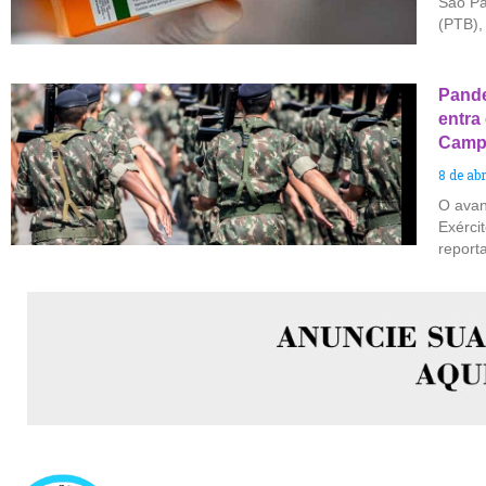
São Pa
(PTB),
Pande
entra
Camp
8 de abr
O avan
Exérci
report