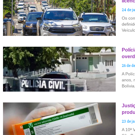
licen
24 de j
Os con
defini
Veícul
Políc
over
26 de d
A Políc
anos, 
Bolívi
Justi
produ
23 de j
A 10ª 