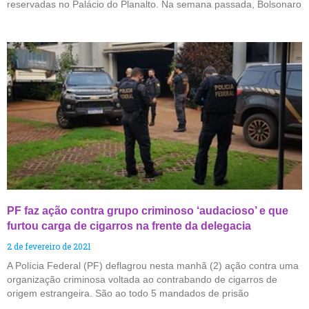
reservadas no Palácio do Planalto. Na semana passada, Bolsonaro
PF faz ação contra grupo criminoso ‘audacioso’ e que
furtou carga de cigarros na frente da delegacia
2 de fevereiro de 2021
A Polícia Federal (PF) deflagrou nesta manhã (2) ação contra uma
organização criminosa voltada ao contrabando de cigarros de
origem estrangeira. São ao todo 5 mandados de prisão