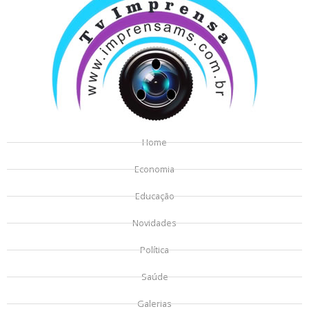
Home
Economia
Educação
Novidades
Política
Saúde
Galerias