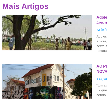
Mais Artigos
Adole
árvor
23 de f
Adoles
árvore
sexta-f
tentar
AO P
NOVA
8 de ju
“Em at
Ex que
sendo 