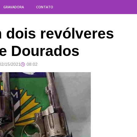
GRAVADORA
CONTATO
 dois revólveres
 de Dourados
02/15/2021
08:02