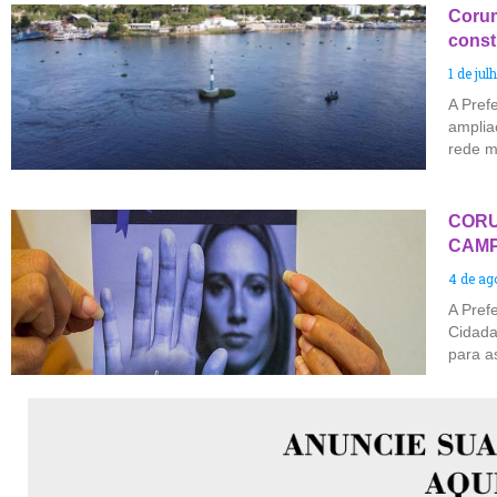
Corum
const
1 de jul
A Pref
amplia
rede m
CORU
CAMP
4 de ag
A Pref
Cidada
para a