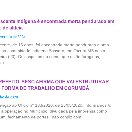
scente indígena é encontrada morta pendurada em
e de aldeia
evereiro de 2024
cente, de 16 anos, foi encontrada morta pendurada a uma
, na comunidade indígena Sassoro, em Tacuru,MS nesta
eira (23). Os suspeitos do crime, que estão foragidos,
am
REFEITO, SESC AFIRMA QUE VAI ESTRUTURAR
 FORMA DE TRABALHO EM CORUMBÁ
nho de 2020
enção ao Oficio n° 133/2020, de 25/05/2020, informamos V.
 a operação no Município, divulgada pela imprensa como
um ‘fechamento de portas’, não condiz com