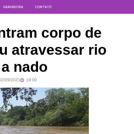
GRAVADORA
CONTATO
ntram corpo de
 atravessar rio
 a nado
02/09/2021
18:00