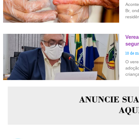
Aconte
Br, ond
residê
Verea
segur
10 de m
O vere
adoção
crianç