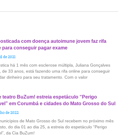
osticada com doença autoimune jovem faz rifa
e para conseguir pagar exame
il de 2021
stica há 1 mês com esclerose múltipla, Juliana Gonçalves
, de 33 anos, está fazendo uma rifa online para conseguir
dar dinheiro para seu tratamento. Com o valor
e teatro BuZum! estreia espetáculo “Perigo
ível” em Corumbá e cidades do Mato Grosso do Sul
ulho de 2022
unicípios de Mato Grosso do Sul recebem no próximo mês
to, do dia 01 ao dia 25, a estreia do espetáculo “Perigo
vel”, da Cia BuZum!