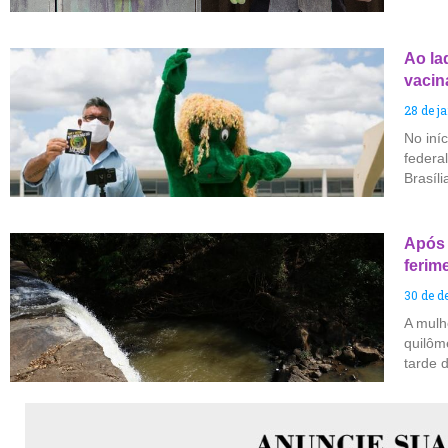
Ao lad
vacin
28 de j
No iníc
federa
Brasíli
Após 
ferime
30 de d
A mulh
quilôm
tarde d