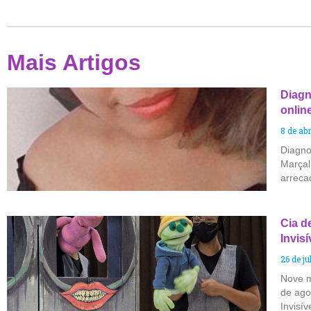
Mais Artigos
Diagn
onlin
8 de abr
Diagno
Marçal
arreca
Cia d
Invis
26 de j
Nove m
de agos
Invisí