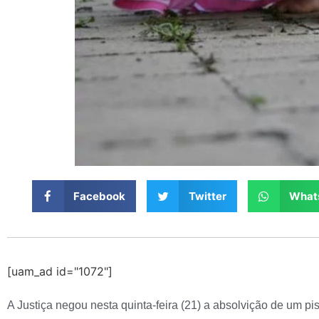
Facebook
Twitter
What
[uam_ad id="1072"]
A Justiça negou nesta quinta-feira (21) a absolvição de um p