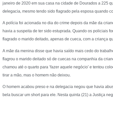
janeiro de 2020 em sua casa na cidade de Dourados a 225 q
delegacia, mesmo tendo sido flagrado pela esposa quando c
A polícia foi acionada no dia do crime depois da mãe da crianç
havia a suspeita de ter sido estuprada. Quando os policiais f
flagrado o marido deitado, apenas de cueca, com a criança qu
A mãe da menina disse que havia saído mais cedo do trabal
flagrou o marido deitado só de cuecas na companhia da cria
chamou até o quarto para ‘fazer aquele negócio’ e tentou colo
tirar a mão, mas o homem não deixou.
O homem acabou preso e na delegacia negou que havia abus
bela buscar um short para ele. Nesta quinta (21) a Justiça ne