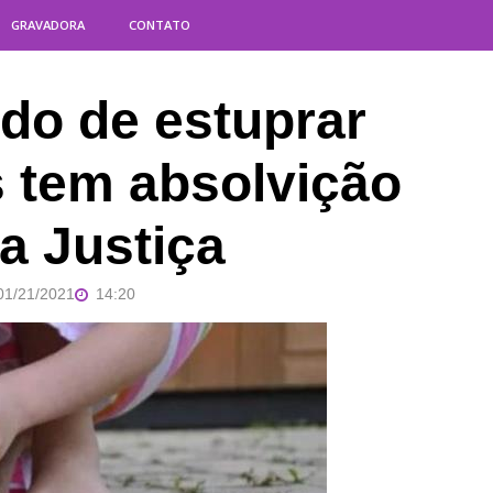
GRAVADORA
CONTATO
ado de estuprar
s tem absolvição
a Justiça
01/21/2021
14:20