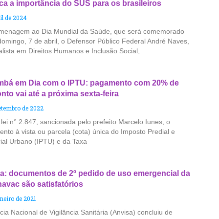
ca a importância do SUS para os brasileiros
il de 2024
enagem ao Dia Mundial da Saúde, que será comemorado
domingo, 7 de abril, o Defensor Público Federal André Naves,
alista em Direitos Humanos e Inclusão Social,
bá em Dia com o IPTU: pagamento com 20% de
nto vai até a próxima sexta-feira
etembro de 2022
lei n° 2.847, sancionada pelo prefeito Marcelo Iunes, o
nto à vista ou parcela (cota) única do Imposto Predial e
rial Urbano (IPTU) e da Taxa
a: documentos de 2º pedido de uso emergencial da
avac são satisfatórios
aneiro de 2021
ia Nacional de Vigilância Sanitária (Anvisa) concluiu de