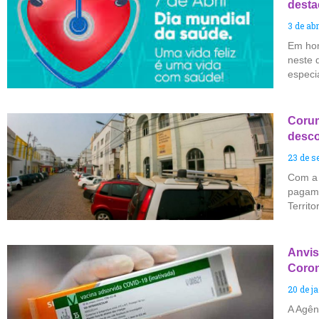
desta
3 de abr
Em hom
neste 
especi
Corum
desco
23 de s
Com a 
pagame
Territo
Anvis
Coron
20 de j
A Agênc