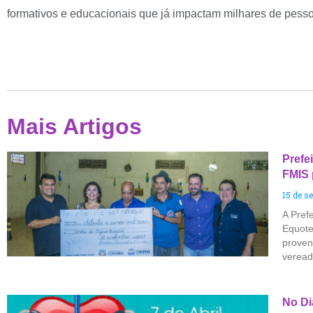
formativos e educacionais que já impactam milhares de pess
Mais Artigos
Prefe
FMIS 
15 de s
A Pref
Equote
proven
veread
No Di