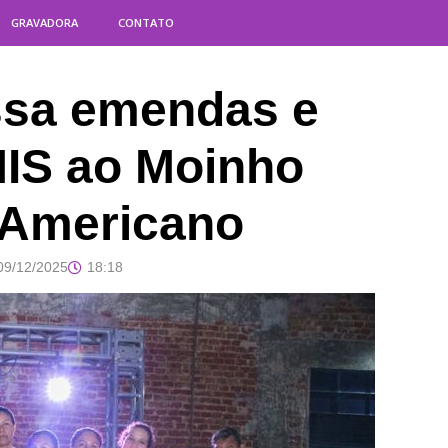
GRAVADORA
CONTATO
assa emendas e
MIS ao Moinho
l-Americano
09/12/2025
18:18