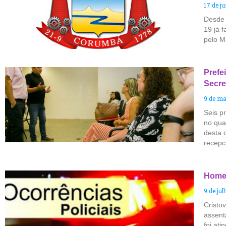
17 de j
Desde 
19 já 
pelo Mi
Prefe
Secre
9 de ma
Seis p
no qua
desta 
recepc
Homem
9 de jul
Cristo
assent
foi at