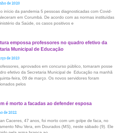
unho de 2020
o início da pandemia 5 pessoas diagnosticadas com Covid-
faleceram em Corumbá. De acordo com as normas instituídas
nistério da Saúde, os casos positivos e
itura empossa professores no quadro efetivo da
taria Municipal de Educação
rço de 2023
rofessores, aprovados em concurso público, tomaram posse
dro efetivo da Secretaria Municipal de Educação na manhã
quinta-feira, 09 de março. Os novos servidores foram
ionados pelos
 é morto a facadas ao defender esposa
ho de 2022
van Caceres, 47 anos, foi morto com um golpe de faca, no
amento Nhu Vera, em Dourados (MS), neste sábado (9). Ele
ingido pela arma branca ao