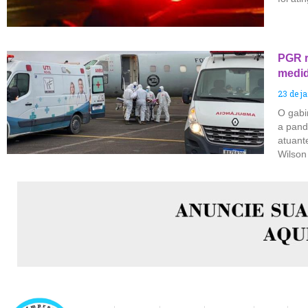
PGR r
medid
23 de j
O gabi
a pand
atuant
Wilson