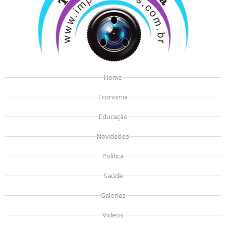
Home
Economia
Educação
Novidades
Política
Saúde
Galerias
Videos