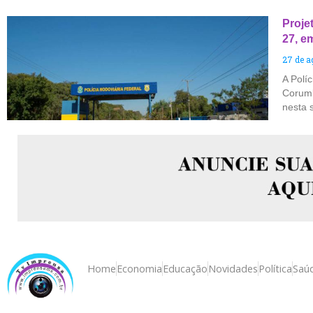
Proje
27, e
27 de a
A Polí
Corumb
nesta 
Home
Economia
Educação
Novidades
Política
Saú