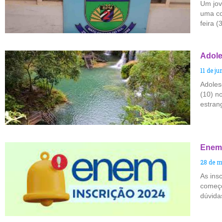
Um jov
uma co
feira 
Adole
11 de j
Adoles
(10) n
estran
Enem 
28 de m
As ins
começo
dúvida