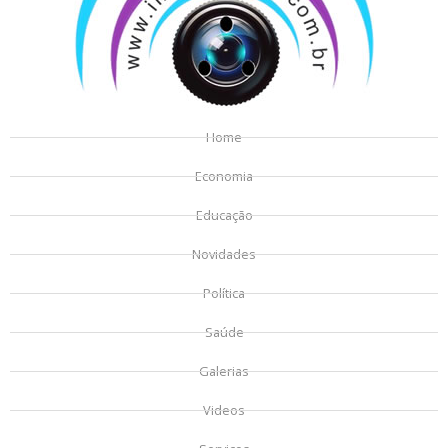
Home
Economia
Educação
Novidades
Política
Saúde
Galerias
Videos