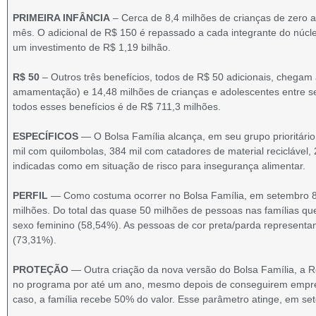
PRIMEIRA INFÂNCIA
– Cerca de 8,4 milhões de crianças de zero a
mês. O adicional de R$ 150 é repassado a cada integrante do núcleo f
um investimento de R$ 1,19 bilhão.
R$ 50
– Outros três benefícios, todos de R$ 50 adicionais, chegam 
amamentação) e 14,48 milhões de crianças e adolescentes entre s
todos esses benefícios é de R$ 711,3 milhões.
ESPECÍFICOS
— O Bolsa Família alcança, em seu grupo prioritário
mil com quilombolas, 384 mil com catadores de material reciclável
indicadas como em situação de risco para insegurança alimentar.
PERFIL
— Como costuma ocorrer no Bolsa Família, em setembro 83
milhões. Do total das quase 50 milhões de pessoas nas famílias q
sexo feminino (58,54%). As pessoas de cor preta/parda representam
(73,31%).
PROTEÇÃO
— Outra criação da nova versão do Bolsa Família, a 
no programa por até um ano, mesmo depois de conseguirem empre
caso, a família recebe 50% do valor. Esse parâmetro atinge, em set