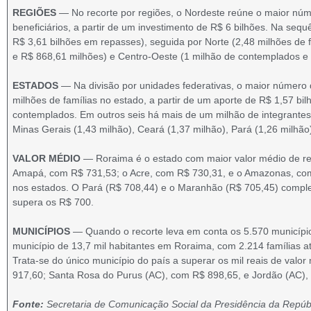
REGIÕES
— No recorte por regiões, o Nordeste reúne o maior nú
beneficiários, a partir de um investimento de R$ 6 bilhões. Na seq
R$ 3,61 bilhões em repasses), seguida por Norte (2,48 milhões de fa
e R$ 868,61 milhões) e Centro-Oeste (1 milhão de contemplados e
ESTADOS
— Na divisão por unidades federativas, o maior número
milhões de famílias no estado, a partir de um aporte de R$ 1,57 b
contemplados. Em outros seis há mais de um milhão de integrantes:
Minas Gerais (1,43 milhão), Ceará (1,37 milhão), Pará (1,26 milhã
VALOR MÉDIO
— Roraima é o estado com maior valor médio de re
Amapá, com R$ 731,53; o Acre, com R$ 730,31, e o Amazonas, com
nos estados. O Pará (R$ 708,44) e o Maranhão (R$ 705,45) complet
supera os R$ 700.
MUNICÍPIOS
— Quando o recorte leva em conta os 5.570 municípios
município de 13,7 mil habitantes em Roraima, com 2.214 famílias 
Trata-se do único município do país a superar os mil reais de va
917,60; Santa Rosa do Purus (AC), com R$ 898,65, e Jordão (AC),
Fonte:
Secretaria de Comunicação Social da Presidência da Repúb