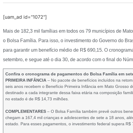
[uam_ad id="1072"]
Mais de 182,3 mil famílias em todos os 79 municípios de Ma
o Bolsa Família. Para isso, o investimento do Governo do Bras
para garantir um benefício médio de R$ 690,15. O cronograma 
setembro, e segue até o dia 30, de acordo com o final do Núme
Confira o cronograma de pagamentos do Bolsa Família em set
PRIMEIRA INFÂNCIA
– No pacote de benefícios incluídos na reto
seis anos recebem o Benefício Primeira Infância em Mato Grosso do
destinado a cada integrante dessa faixa etária na composição famil
no estado é de R$ 14,73 milhões.
COMPLEMENTARES
– O Bolsa Família também prevê outros benef
chegam a 167,4 mil crianças e adolescentes de sete a 18 anos, além 
estado. Para esses pagamentos, o investimento federal supera R$ 