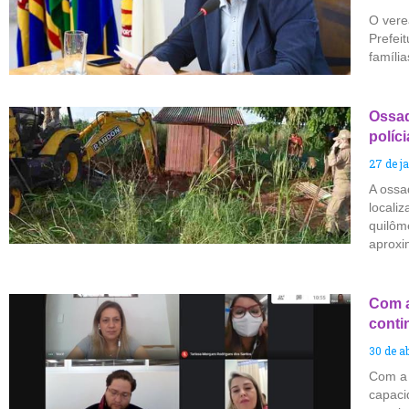
O vere
Prefei
famíli
Ossad
políc
27 de j
A ossa
locali
quilôm
aprox
Com a
conti
30 de ab
Com a 
capacid