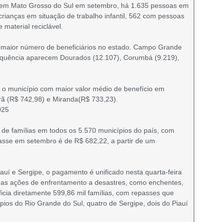
ios em Mato Grosso do Sul em setembro, há 1.635 pessoas em
crianças em situação de trabalho infantil, 562 com pessoas
material reciclável.
m maior número de beneficiários no estado. Campo Grande
sequência aparecem Dourados (12.107), Corumbá (9.219),
 o município com maior valor médio de benefício em
rã (R$ 742,98) e Miranda(R$ 733,23).
025
de famílias em todos os 5.570 municípios do país, com
asse em setembro é de R$ 682,22, a partir de um
uí e Sergipe, o pagamento é unificado nesta quarta-feira
 nas ações de enfrentamento a desastres, como enchentes,
ficia diretamente 599,86 mil famílias, com repasses que
os do Rio Grande do Sul, quatro de Sergipe, dois do Piauí