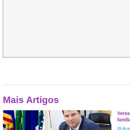
Mais Artigos
Verea
famíl
29 de o