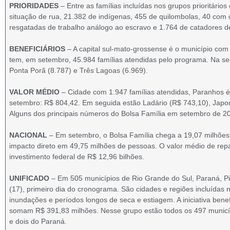
PRIORIDADES
– Entre as famílias incluídas nos grupos prioritár
situação de rua, 21.382 de indígenas, 455 de quilombolas, 40 com 
resgatadas de trabalho análogo ao escravo e 1.764 de catadores de 
BENEFICIÁRIOS
– A capital sul-mato-grossense é o município co
tem, em setembro, 45.984 famílias atendidas pelo programa. Na 
Ponta Porã (8.787) e Três Lagoas (6.969).
VALOR MÉDIO
– Cidade com 1.947 famílias atendidas, Paranhos é
setembro: R$ 804,42. Em seguida estão Ladário (R$ 743,10), Japo
Alguns dos principais números do Bolsa Família em setembro de 2
NACIONAL
– Em setembro, o Bolsa Família chega a 19,07 milhões 
impacto direto em 49,75 milhões de pessoas. O valor médio de rep
investimento federal de R$ 12,96 bilhões.
UNIFICADO
– Em 505 municípios de Rio Grande do Sul, Paraná, Pia
(17), primeiro dia do cronograma. São cidades e regiões incluídas
inundações e períodos longos de seca e estiagem. A iniciativa bene
somam R$ 391,83 milhões. Nesse grupo estão todos os 497 municípi
e dois do Paraná.