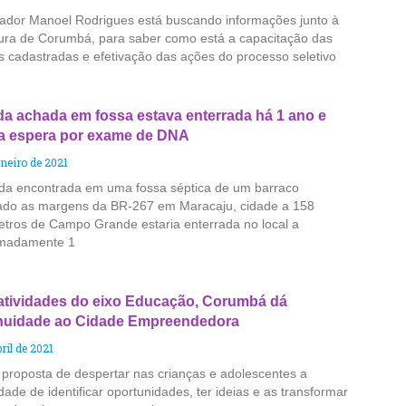
ador Manoel Rodrigues está buscando informações junto à
tura de Corumbá, para saber como está a capacitação das
as cadastradas e efetivação das ações do processo seletivo
a achada em fossa estava enterrada há 1 ano e
ia espera por exame de DNA
aneiro de 2021
da encontrada em uma fossa séptica de um barraco
zado as margens da BR-267 em Maracaju, cidade a 158
etros de Campo Grande estaria enterrada no local a
imadamente 1
tividades do eixo Educação, Corumbá dá
nuidade ao Cidade Empreendedora
ril de 2021
proposta de despertar nas crianças e adolescentes a
ade de identificar oportunidades, ter ideias e as transformar