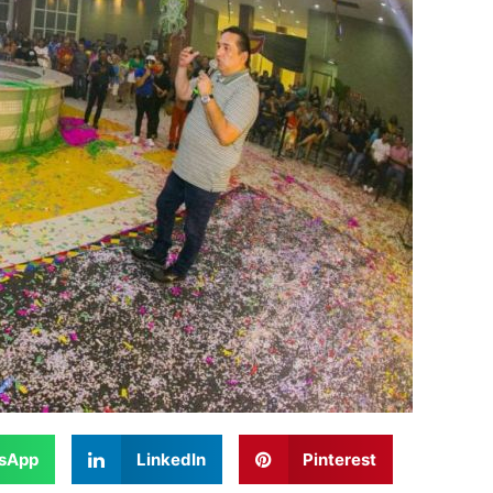
sApp
LinkedIn
Pinterest