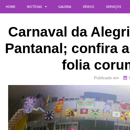
HOME
NOTÍCIAS
GALERIA
VÍDEOS
SERVIÇOS
Carnaval da Alegr
Pantanal; confira
folia cor
Publicado em