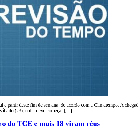
l a partir deste fim de semana, de acordo com a Climatempo. A chegada 
 sábado (23), o dia deve começar […]
iro do TCE e mais 18 viram réus