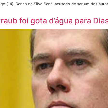
ingo (14), Renan da Silva Sena, acusado de ser um dos auto
aub foi gota d’água para Dias