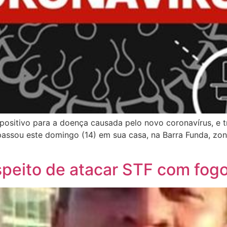
 positivo para a doença causada pelo novo coronavírus, e 
passou este domingo (14) em sua casa, na Barra Funda, zon
speito de atacar STF com fogos