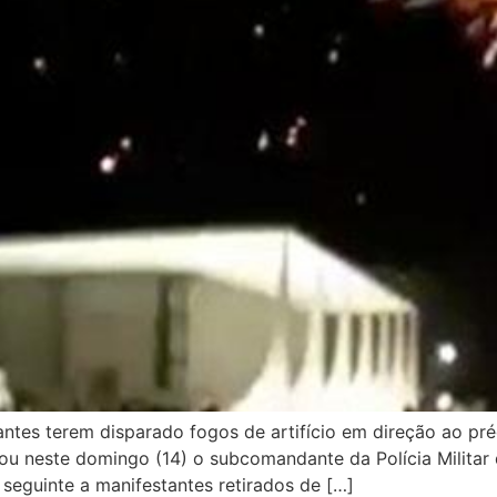
ntes terem disparado fogos de artifício em direção ao pré
ou neste domingo (14) o subcomandante da Polícia Militar d
 seguinte a manifestantes retirados de […]